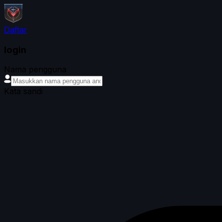
Daftar
login
Nama pengguna
Kata sandi