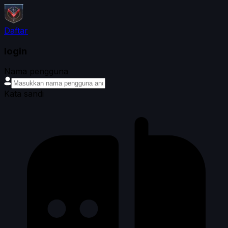
Daftar
login
Nama pengguna
Kata sandi