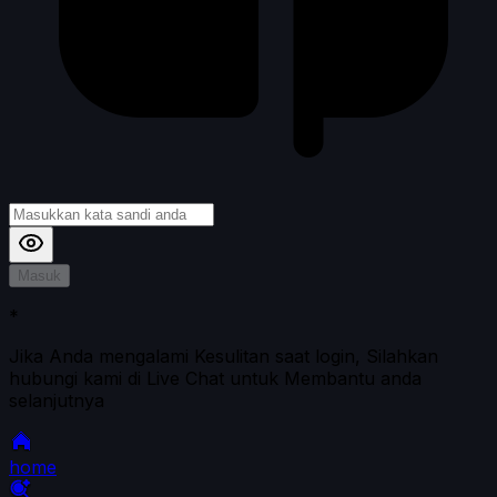
Masuk
*
Jika Anda mengalami Kesulitan saat login, Silahkan
hubungi kami di Live Chat untuk Membantu anda
selanjutnya
home