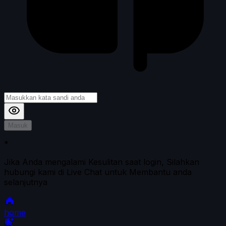
Masuk
*
Jika Anda mengalami Kesulitan saat login, Silahkan
hubungi kami di Live Chat untuk Membantu anda
selanjutnya
home