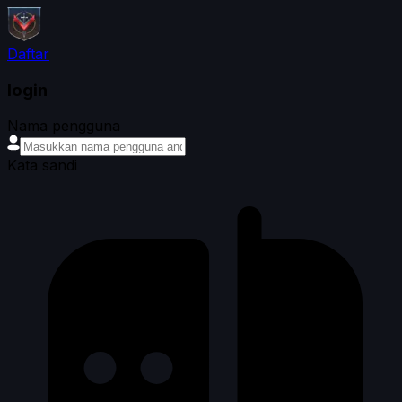
Daftar
login
Nama pengguna
Kata sandi