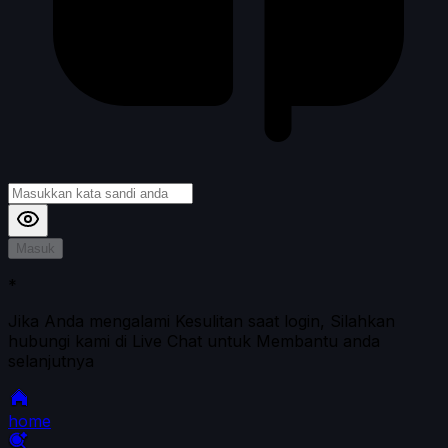
Masuk
*
Jika Anda mengalami Kesulitan saat login, Silahkan
hubungi kami di Live Chat untuk Membantu anda
selanjutnya
home