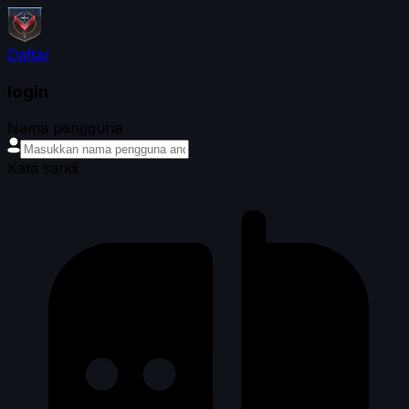
Daftar
login
Nama pengguna
Kata sandi