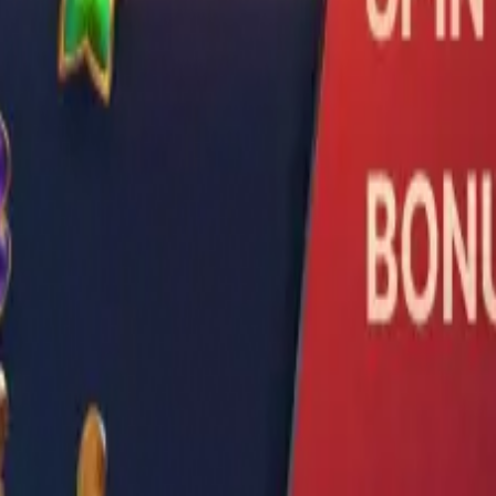
lam kurun waktu 1 Minggu
uni
roda berhadiah!