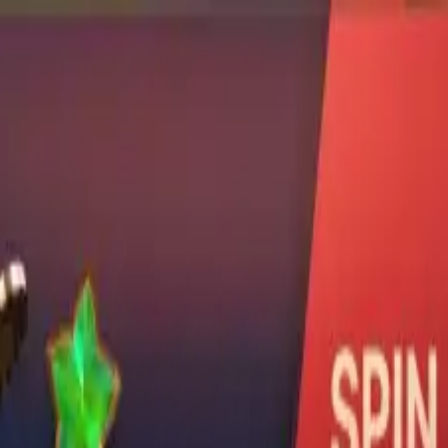
I, SPIN SENDIRI, CUAN SENDIRI!
patan dapetin bonus seru dari Roda Keberuntungan!