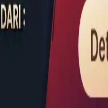
ari ini
yang selalu diperbarui secara berkala. VICTORYTOT
iliki algoritma yang adil dan peluang menang yang tingg
 "panas" dan memiliki indikasi pembayaran (payout) yang 
OTO menyediakan berbagai mekanisme permainan yang men
ah didapatkan menjadi alasan mengapa banyak pemain beta
a untuk melipatgandakan saldo akun Anda dalam waktu sin
tama di VICTORYTOTO. Selain nominal deposit yang sangat
i. Anda tidak perlu khawatir akan kendala teknis, karena 
ulus dan tanpa gangguan.
sekadar tentang bermain game, melainkan tentang menjad
ang gacor, dan modal yang sangat minim, impian untuk men
han meraih kemenangan di setiap putarannya.