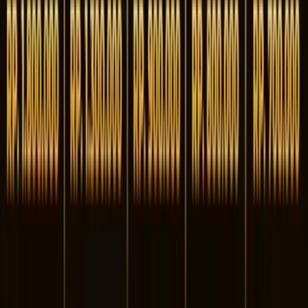
Bagi Anda yang mengincar
gampang maxwin
,
VICTORYTOTO menyediakan berbagai mekanisme
permainan yang mendukung potensi kemenangan
maksimal. Fitur-fitur seperti
multiplier
tinggi,
free spins
,
hingga
scatter
yang mudah didapatkan menjadi alasan
mengapa banyak pemain betah berlama-lama di sini.
Setiap putaran dirancang untuk memberikan sensasi
mendebarkan sekaligus peluang nyata untuk
melipatgandakan saldo akun Anda dalam waktu singkat.
Keamanan dan kenyamanan transaksi juga menjadi pilar
utama di VICTORYTOTO. Selain nominal deposit yang
sangat terjangkau, proses pengisian saldo dan
penarikan
dana
dilakukan dengan sistem yang sangat cepat dan
terenkripsi. Anda tidak perlu khawatir akan kendala
teknis, karena layanan pelanggan kami siap siaga 24 jam
penuh untuk membantu memastikan pengalaman
bermain Anda tetap mulus dan tanpa gangguan.