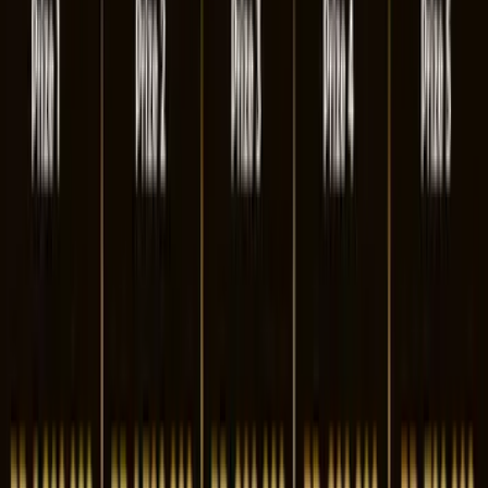
VICTORYTOTO
hadir sebagai solusi utama bagi para
pecinta slot online yang mencari hiburan berkualitas
tanpa harus merogoh kocek dalam. Dengan fitur
slot
deposit 5000
, situs ini membuka peluang bagi siapa saja
untuk mulai bermain dan mengejar keberuntungan.
Kemudahan akses ini menjadikan VICTORYTOTO
sebagai platform inklusif di mana modal kecil bukan lagi
penghalang untuk meraih kemenangan besar di dunia
digital.
Keunggulan utama dari situs ini adalah kurasi
slot gacor
hari ini
yang selalu diperbarui secara berkala.
VICTORYTOTO bekerja sama dengan berbagai provider
ternama dunia untuk memastikan bahwa setiap mesin
yang tersedia memiliki algoritma yang adil dan peluang
menang yang tinggi. Dengan memantau pola
kemenangan yang sedang berlangsung, pemain dapat
memilih permainan yang sedang "panas" dan memiliki
indikasi pembayaran (payout) yang lebih sering.