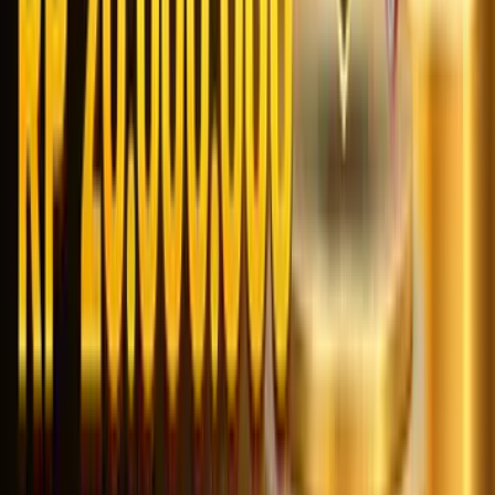
- 1 rekening bisa digunakan di beberapa BO asalkan
menggunakan akun telegram berbeda.
- Keputusan panitia bersifat mutlak dan tidak bisa
diganggu gugat.
- Edit/sunting, double posting, dan salah format akan
digugurkan.
- Tidak wajib memasang logo dan dilarang memakai
foto profil BO lain.
- Jika room lomba terkena spam, maka lomba akan