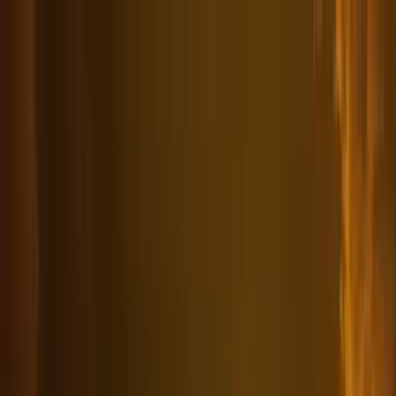
Daftar
Masuk
kembali
Detail Promosi
LOMBA HARIAN 3D-3LINE
🎉 INFO TERBARU LOMBA HARIAN LXGROUP 🎉