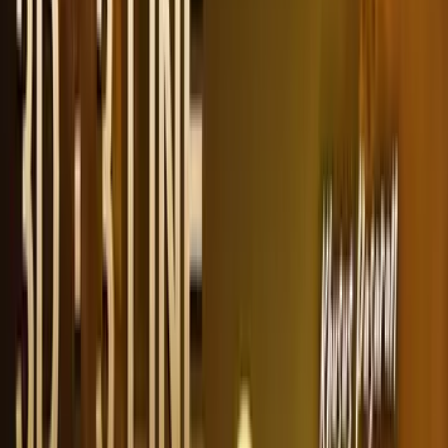
HADIAH SYDNEYPOOLS & HONGKONGPOOLS
*- JUARA PRIZE 1: Rp1.800.000
- HIBURAN - 250.000
- HIBURAN - 250.000
- HIBURAN - 250.000
- HIBURAN - 250.000