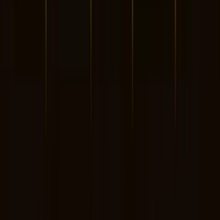
Sebagai penutup, bergabung dengan VICTORYTOTO
bukan sekadar tentang bermain game, melainkan
tentang menjadi bagian dari komunitas pemenang di
tahun 2026. Dengan kombinasi strategi yang tepat,
pemilihan game yang gacor, dan modal yang sangat
minim, impian untuk mendapatkan jackpot besar kini
berada dalam jangkauan tangan Anda. Segera daftar
dan buktikan sendiri kemudahan meraih kemenangan di
setiap putarannya.
Lihat Semua
home
explore
promo
dompet