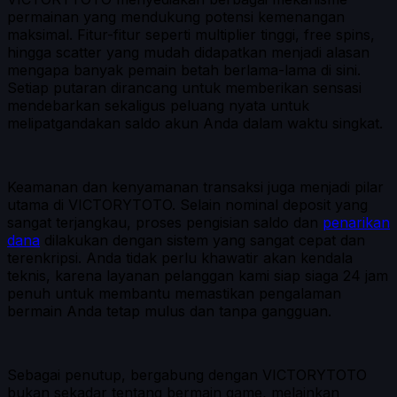
permainan yang mendukung potensi kemenangan
maksimal. Fitur-fitur seperti
multiplier
tinggi,
free spins
,
hingga
scatter
yang mudah didapatkan menjadi alasan
mengapa banyak pemain betah berlama-lama di sini.
Setiap putaran dirancang untuk memberikan sensasi
mendebarkan sekaligus peluang nyata untuk
melipatgandakan saldo akun Anda dalam waktu singkat.
Keamanan dan kenyamanan transaksi juga menjadi pilar
utama di VICTORYTOTO. Selain nominal deposit yang
sangat terjangkau, proses pengisian saldo dan
penarikan
dana
dilakukan dengan sistem yang sangat cepat dan
terenkripsi. Anda tidak perlu khawatir akan kendala
teknis, karena layanan pelanggan kami siap siaga 24 jam
penuh untuk membantu memastikan pengalaman
bermain Anda tetap mulus dan tanpa gangguan.
Sebagai penutup, bergabung dengan VICTORYTOTO
bukan sekadar tentang bermain game, melainkan