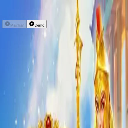
Daftar
Masuk
Mainkan
Demo
Wisdom of Athena 1000
pragmatic
kembali
VICTORYTOTO Situs Slot
Deposit 5000 Slot Gacor
Hari Ini Gampang Maxwin
VICTORYTOTO
hadir sebagai solusi utama bagi para
pecinta slot online yang mencari hiburan berkualitas
tanpa harus merogoh kocek dalam. Dengan fitur
slot
deposit 5000
, situs ini membuka peluang bagi siapa saja
untuk mulai bermain dan mengejar keberuntungan.
Kemudahan akses ini menjadikan VICTORYTOTO