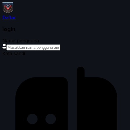
Daftar
login
Nama pengguna
Kata sandi