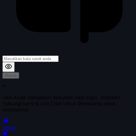
Masuk
*
Jika Anda mengalami Kesulitan saat login, Silahkan
hubungi kami di Live Chat untuk Membantu anda
selanjutnya
home