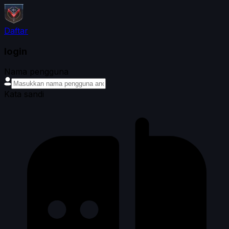
Daftar
login
Nama pengguna
Kata sandi