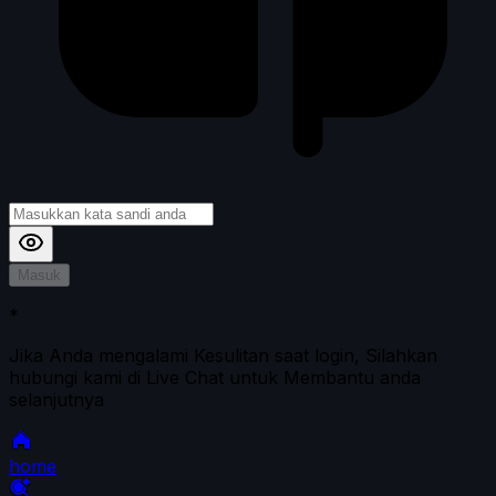
Masuk
*
Jika Anda mengalami Kesulitan saat login, Silahkan
hubungi kami di Live Chat untuk Membantu anda
selanjutnya
home