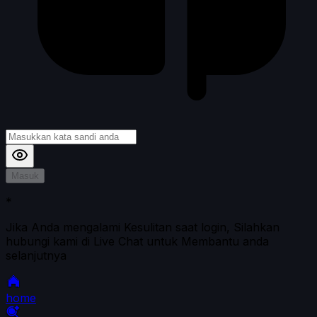
Masuk
*
Jika Anda mengalami Kesulitan saat login, Silahkan
hubungi kami di Live Chat untuk Membantu anda
selanjutnya
home