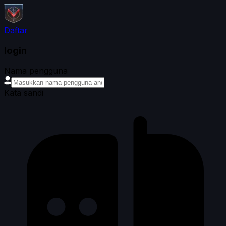
Daftar
login
Nama pengguna
Kata sandi