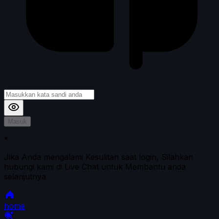
Masuk
*
Jika Anda mengalami Kesulitan saat login, Silahkan
hubungi kami di Live Chat untuk Membantu anda
selanjutnya
home