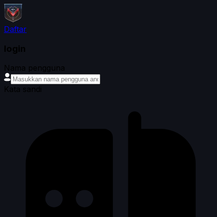
Daftar
login
Nama pengguna
Kata sandi