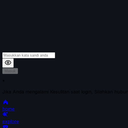
Masuk
*
Jika Anda mengalami Kesulitan saat login, Silahkan hubu
home
explore