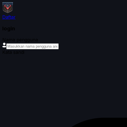
Daftar
login
Nama pengguna
Kata sandi