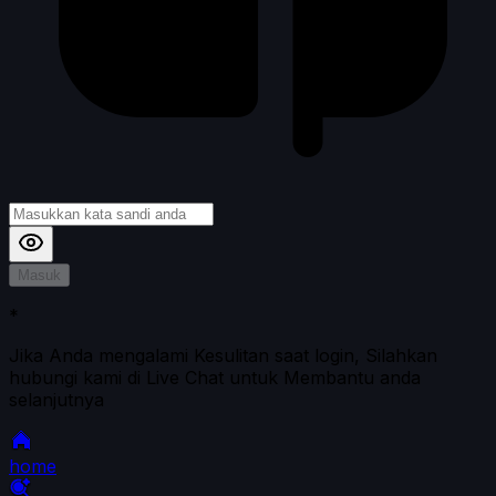
Masuk
*
Jika Anda mengalami Kesulitan saat login, Silahkan
hubungi kami di Live Chat untuk Membantu anda
selanjutnya
home