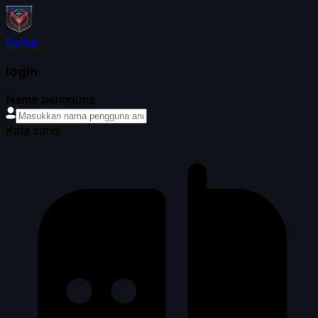
Daftar
login
Nama pengguna
Kata sandi