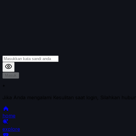
Masuk
*
Jika Anda mengalami Kesulitan saat login, Silahkan hubu
home
explore