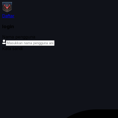
Daftar
login
Nama pengguna
Kata sandi