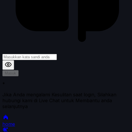
Masuk
*
Jika Anda mengalami Kesulitan saat login, Silahkan
hubungi kami di Live Chat untuk Membantu anda
selanjutnya
home