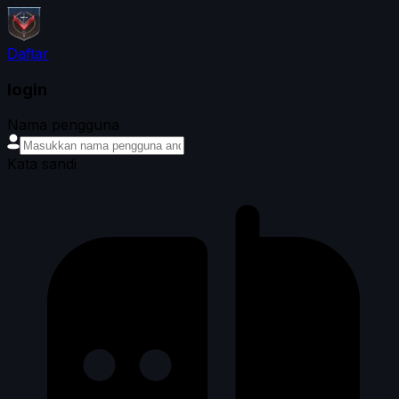
Daftar
login
Nama pengguna
Kata sandi