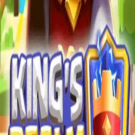
mendebarkan sekaligus peluang nyata untuk
melipatgandakan saldo akun Anda dalam waktu singkat.
Keamanan dan kenyamanan transaksi juga menjadi pilar
utama di VICTORYTOTO. Selain nominal deposit yang
sangat terjangkau, proses pengisian saldo dan
penarikan
dana
dilakukan dengan sistem yang sangat cepat dan
terenkripsi. Anda tidak perlu khawatir akan kendala
teknis, karena layanan pelanggan kami siap siaga 24 jam
penuh untuk membantu memastikan pengalaman
bermain Anda tetap mulus dan tanpa gangguan.
Sebagai penutup, bergabung dengan VICTORYTOTO
bukan sekadar tentang bermain game, melainkan
tentang menjadi bagian dari komunitas pemenang di
tahun 2026. Dengan kombinasi strategi yang tepat,
pemilihan game yang gacor, dan modal yang sangat
minim, impian untuk mendapatkan jackpot besar kini
berada dalam jangkauan tangan Anda. Segera daftar