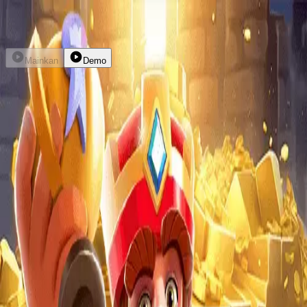
Daftar
Masuk
Mainkan
Demo
KING'S REALM
fivegaming
kembali
VICTORYTOTO Situs Slot
Deposit 5000 Slot Gacor
Hari Ini Gampang Maxwin
VICTORYTOTO
hadir sebagai solusi utama bagi para
pecinta slot online yang mencari hiburan berkualitas
tanpa harus merogoh kocek dalam. Dengan fitur
slot
deposit 5000
, situs ini membuka peluang bagi siapa saja
untuk mulai bermain dan mengejar keberuntungan.
Kemudahan akses ini menjadikan VICTORYTOTO