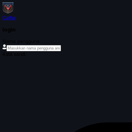
Daftar
login
Nama pengguna
Kata sandi