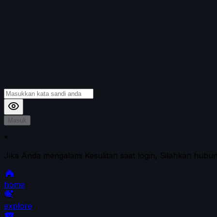
Masuk
*
Jika Anda mengalami Kesulitan saat login, Silahkan hubu
home
explore