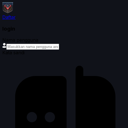
Daftar
login
Nama pengguna
Kata sandi