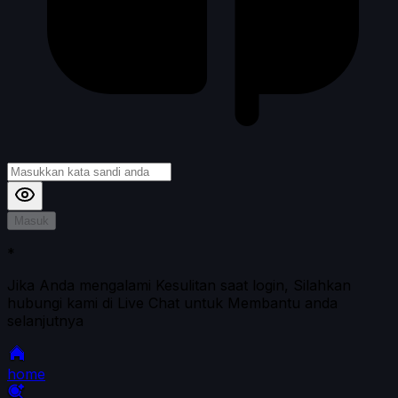
Masuk
*
Jika Anda mengalami Kesulitan saat login, Silahkan
hubungi kami di Live Chat untuk Membantu anda
selanjutnya
home