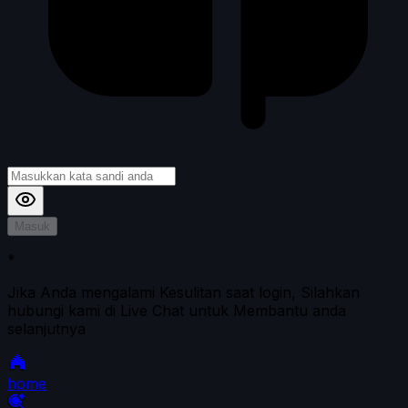
Masuk
*
Jika Anda mengalami Kesulitan saat login, Silahkan
hubungi kami di Live Chat untuk Membantu anda
selanjutnya
home