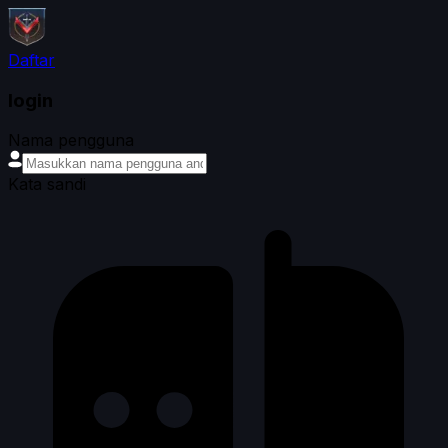
Daftar
login
Nama pengguna
Kata sandi