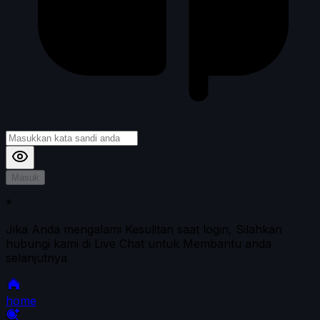
Masuk
*
Jika Anda mengalami Kesulitan saat login, Silahkan
hubungi kami di Live Chat untuk Membantu anda
selanjutnya
home