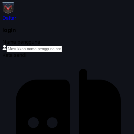
Daftar
login
Nama pengguna
Kata sandi