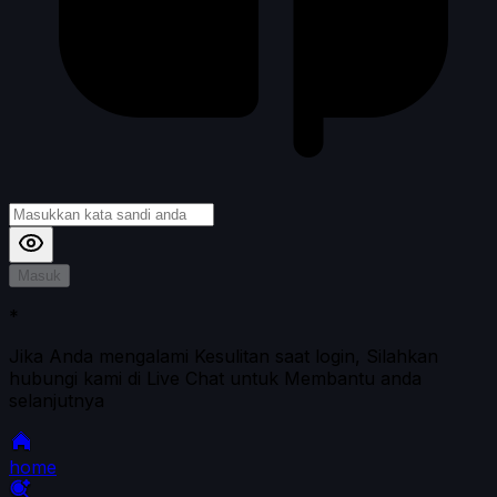
Masuk
*
Jika Anda mengalami Kesulitan saat login, Silahkan
hubungi kami di Live Chat untuk Membantu anda
selanjutnya
home