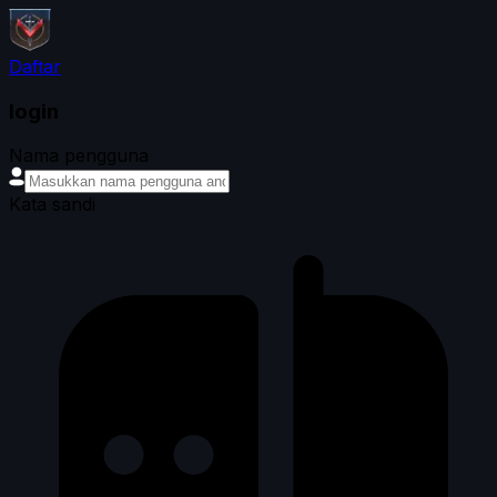
Daftar
login
Nama pengguna
Kata sandi