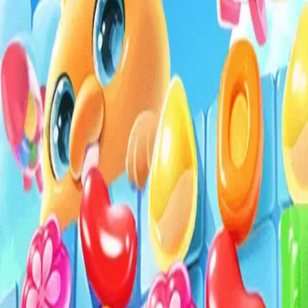
sebagai platform inklusif di mana modal kecil bukan lagi
penghalang untuk meraih kemenangan besar di dunia
digital.
Keunggulan utama dari situs ini adalah kurasi
slot gacor
hari ini
yang selalu diperbarui secara berkala.
VICTORYTOTO bekerja sama dengan berbagai provider
ternama dunia untuk memastikan bahwa setiap mesin
yang tersedia memiliki algoritma yang adil dan peluang
menang yang tinggi. Dengan memantau pola
kemenangan yang sedang berlangsung, pemain dapat
memilih permainan yang sedang "panas" dan memiliki
indikasi pembayaran (payout) yang lebih sering.
Bagi Anda yang mengincar
gampang maxwin
,
VICTORYTOTO menyediakan berbagai mekanisme
permainan yang mendukung potensi kemenangan
maksimal. Fitur-fitur seperti
multiplier
tinggi,
free spins
,
hingga
scatter
yang mudah didapatkan menjadi alasan
mengapa banyak pemain betah berlama-lama di sini.
Setiap putaran dirancang untuk memberikan sensasi