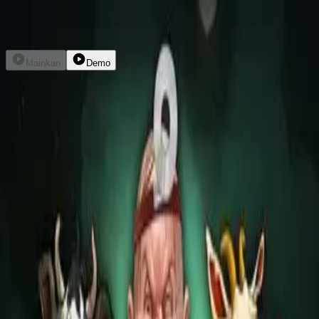
Daftar
Masuk
Mainkan
Demo
Bizarre
nolimitcity
kembali
VICTORYTOTO Situs Slot
Deposit 5000 Slot Gacor
Hari Ini Gampang Maxwin
VICTORYTOTO
hadir sebagai solusi utama bagi para
pecinta slot online yang mencari hiburan berkualitas
tanpa harus merogoh kocek dalam. Dengan fitur
slot
deposit 5000
, situs ini membuka peluang bagi siapa saja
untuk mulai bermain dan mengejar keberuntungan.
Kemudahan akses ini menjadikan VICTORYTOTO