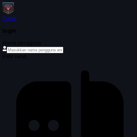
Daftar
login
Nama pengguna
Kata sandi