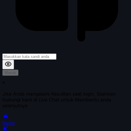
Masuk
*
Jika Anda mengalami Kesulitan saat login, Silahkan
hubungi kami di Live Chat untuk Membantu anda
selanjutnya
home