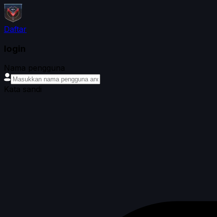
Daftar
login
Nama pengguna
Kata sandi