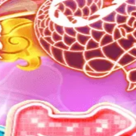
posit 5000 Slot Gacor Hari 
inta slot online yang mencari hiburan berkualitas tanpa h
k mulai bermain dan mengejar keberuntungan. Kemudahan a
meraih kemenangan besar di dunia digital.
ari ini
yang selalu diperbarui secara berkala. VICTORYTOT
iliki algoritma yang adil dan peluang menang yang tingg
 "panas" dan memiliki indikasi pembayaran (payout) yang 