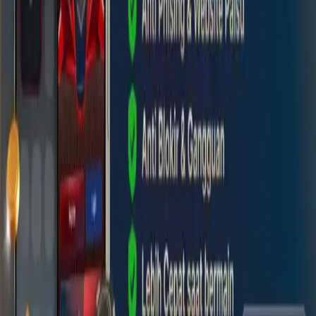
VICTORYTOTO menyediakan berbagai mekanisme
permainan yang mendukung potensi kemenangan
maksimal. Fitur-fitur seperti
multiplier
tinggi,
free spins
,
hingga
scatter
yang mudah didapatkan menjadi alasan
mengapa banyak pemain betah berlama-lama di sini.
Setiap putaran dirancang untuk memberikan sensasi
mendebarkan sekaligus peluang nyata untuk
melipatgandakan saldo akun Anda dalam waktu singkat.
Keamanan dan kenyamanan transaksi juga menjadi pilar
utama di VICTORYTOTO. Selain nominal deposit yang
sangat terjangkau, proses pengisian saldo dan
penarikan
dana
dilakukan dengan sistem yang sangat cepat dan
terenkripsi. Anda tidak perlu khawatir akan kendala
teknis, karena layanan pelanggan kami siap siaga 24 jam
penuh untuk membantu memastikan pengalaman
bermain Anda tetap mulus dan tanpa gangguan.
Sebagai penutup, bergabung dengan VICTORYTOTO