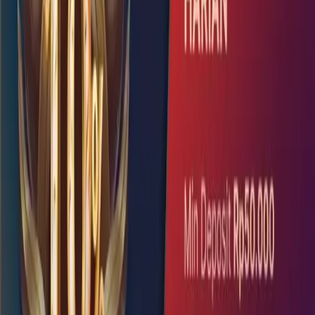
▫️ Tidak boleh withdraw sebelum TO tercapai
▫️ Bonus hanya khusus untuk pemainan livegame slot
pragmatic play
▫️ Bonus masuk otomatis
▫️ Promo dapat berubah sewaktu-waktu
▫️ Bonus tidak bisa di gabungkan dengan promo yang
lain
▫️ Tidak mendapatkan bonus Cashback
🔥 Jangan lewatkan! Deposit sekarang dan nikmati
bonusnya tiap hari!
VICTORYTOTO Situs Slot
Deposit 5000 Slot Gacor
Hari Ini Gampang Maxwin