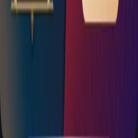
Sebagai penutup, bergabung dengan VICTORYTOTO
bukan sekadar tentang bermain game, melainkan
tentang menjadi bagian dari komunitas pemenang di
tahun 2026. Dengan kombinasi strategi yang tepat,
pemilihan game yang gacor, dan modal yang sangat
minim, impian untuk mendapatkan jackpot besar kini
berada dalam jangkauan tangan Anda. Segera daftar
dan buktikan sendiri kemudahan meraih kemenangan di
setiap putarannya.
Lihat Semua
home
explore
promo
dompet
livechat