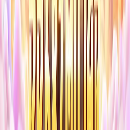
VICTORYTOTO Situs Slot
Deposit 5000 Slot Gacor
Hari Ini Gampang Maxwin
VICTORYTOTO
hadir sebagai solusi utama bagi para
pecinta slot online yang mencari hiburan berkualitas
tanpa harus merogoh kocek dalam. Dengan fitur
slot
deposit 5000
, situs ini membuka peluang bagi siapa saja
untuk mulai bermain dan mengejar keberuntungan.
Kemudahan akses ini menjadikan VICTORYTOTO
sebagai platform inklusif di mana modal kecil bukan lagi
penghalang untuk meraih kemenangan besar di dunia
digital.
Keunggulan utama dari situs ini adalah kurasi
slot gacor
hari ini
yang selalu diperbarui secara berkala.
VICTORYTOTO bekerja sama dengan berbagai provider