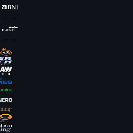
online
online