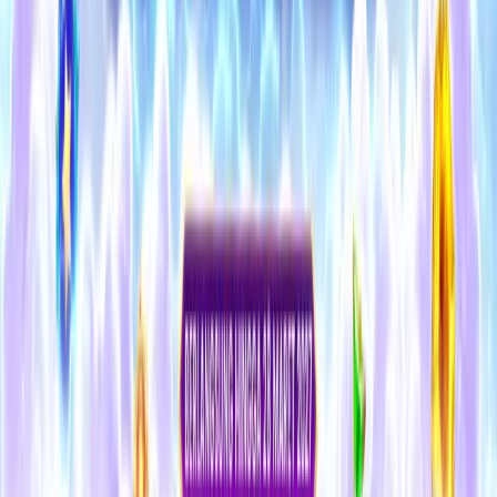
utama di VICTORYTOTO. Selain nominal deposit yang
sangat terjangkau, proses pengisian saldo dan
penarikan
dana
dilakukan dengan sistem yang sangat cepat dan
terenkripsi. Anda tidak perlu khawatir akan kendala
teknis, karena layanan pelanggan kami siap siaga 24 jam
penuh untuk membantu memastikan pengalaman
bermain Anda tetap mulus dan tanpa gangguan.
Sebagai penutup, bergabung dengan VICTORYTOTO
bukan sekadar tentang bermain game, melainkan
tentang menjadi bagian dari komunitas pemenang di
tahun 2026. Dengan kombinasi strategi yang tepat,
pemilihan game yang gacor, dan modal yang sangat
minim, impian untuk mendapatkan jackpot besar kini
berada dalam jangkauan tangan Anda. Segera daftar
dan buktikan sendiri kemudahan meraih kemenangan di
setiap putarannya.
Lihat Semua