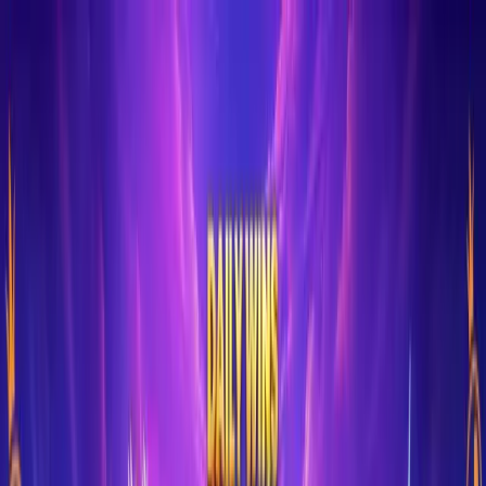
Daftar
Masuk
kembali
Info
Daily Wins Mega Gacor Season 4 – Level 3
- Pomotion : Daily Wins Mega Gacor
- Syarat dan Ketentuan :
KLIK DISINI
metode pembayaran
online