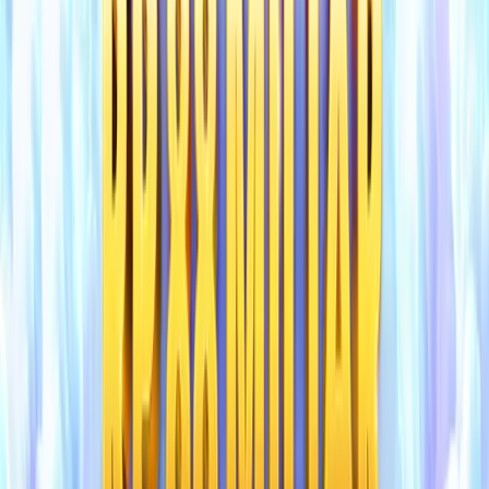
© 2025 Copyright
VICTORYTOTO
. All rights reserved.
VICTORYTOTO Situs Slot
Deposit 5000 Slot Gacor
Hari Ini Gampang Maxwin
VICTORYTOTO
hadir sebagai solusi utama bagi para
pecinta slot online yang mencari hiburan berkualitas
tanpa harus merogoh kocek dalam. Dengan fitur
slot
deposit 5000
, situs ini membuka peluang bagi siapa saja
untuk mulai bermain dan mengejar keberuntungan.
Kemudahan akses ini menjadikan VICTORYTOTO
sebagai platform inklusif di mana modal kecil bukan lagi
penghalang untuk meraih kemenangan besar di dunia
digital.
Keunggulan utama dari situs ini adalah kurasi
slot gacor