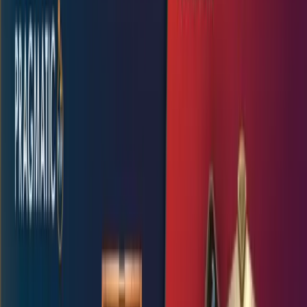
online
online
online
online
online
online