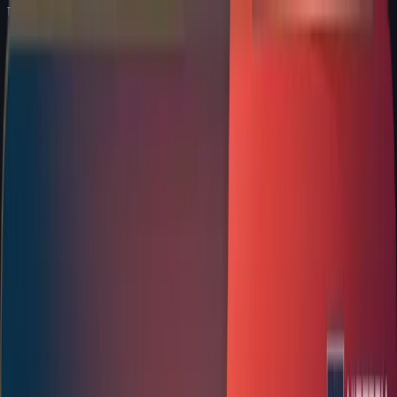
Daftar
Masuk
kembali
Info
BONUS CASHBACK
Info Cashback
untuk
MEMBER
setia
LXGROUP!
Cashback Pragmatic Play
Kekalahan
Rp200.000 – Rp999.999 →
Cashback
10%
Kekalahan
Rp1.000.000 – Rp4.999.999
→ Cashback 15%
Kekalahan
Rp5.000.000 ke atas
→ Cashback