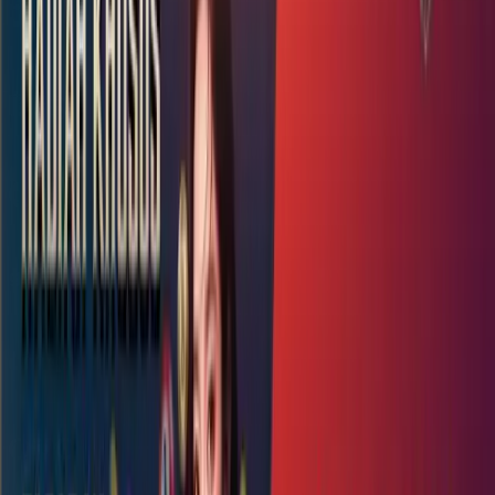
online
online
online
online
online
online