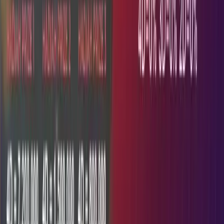
© 2025 Copyright
VICTORYTOTO
. All rights reserved.
VICTORYTOTO Situs Slot
Deposit 5000 Slot Gacor
Hari Ini Gampang Maxwin
VICTORYTOTO
hadir sebagai solusi utama bagi para
pecinta slot online yang mencari hiburan berkualitas
tanpa harus merogoh kocek dalam. Dengan fitur
slot
deposit 5000
, situs ini membuka peluang bagi siapa saja
untuk mulai bermain dan mengejar keberuntungan.
Kemudahan akses ini menjadikan VICTORYTOTO
sebagai platform inklusif di mana modal kecil bukan lagi
penghalang untuk meraih kemenangan besar di dunia
digital.
Keunggulan utama dari situs ini adalah kurasi
slot gacor
hari ini
yang selalu diperbarui secara berkala.