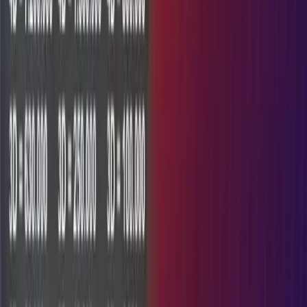
VICTORYTOTO bekerja sama dengan berbagai provider
ternama dunia untuk memastikan bahwa setiap mesin
yang tersedia memiliki algoritma yang adil dan peluang
menang yang tinggi. Dengan memantau pola
kemenangan yang sedang berlangsung, pemain dapat
memilih permainan yang sedang "panas" dan memiliki
indikasi pembayaran (payout) yang lebih sering.
Bagi Anda yang mengincar
gampang maxwin
,
VICTORYTOTO menyediakan berbagai mekanisme
permainan yang mendukung potensi kemenangan
maksimal. Fitur-fitur seperti
multiplier
tinggi,
free spins
,
hingga
scatter
yang mudah didapatkan menjadi alasan
mengapa banyak pemain betah berlama-lama di sini.
Setiap putaran dirancang untuk memberikan sensasi
mendebarkan sekaligus peluang nyata untuk
melipatgandakan saldo akun Anda dalam waktu singkat.
Keamanan dan kenyamanan transaksi juga menjadi pilar