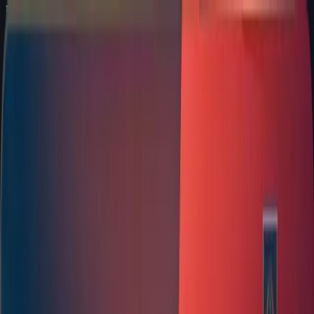
Daftar
Masuk
kembali
Info
HADIAH KHUSUS PASARAN SYDNEYPOOLS DAN HONGKONGPOOLS
HADIAH KHUSUS PASARAN SYDNEYPOOLS DAN
HONGKONGPOOLS
metode pembayaran
online