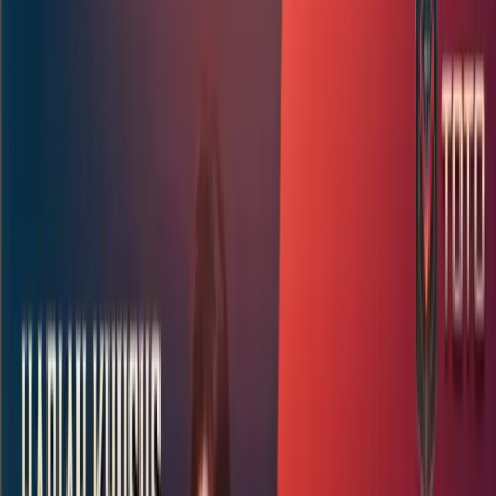
online
online
online
online
online
online