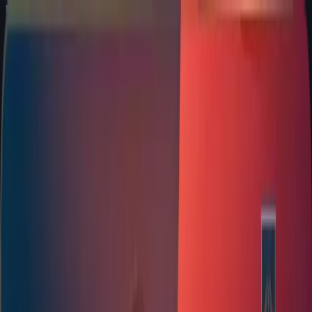
Daftar
Masuk
kembali
Info
HADIAH VICTORYTOTO
HADIAH VICTORYTOTO
metode pembayaran
online