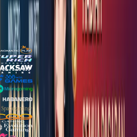
online
online