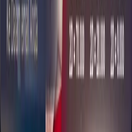
sangat terjangkau, proses pengisian saldo dan
penarikan
dana
dilakukan dengan sistem yang sangat cepat dan
terenkripsi. Anda tidak perlu khawatir akan kendala
teknis, karena layanan pelanggan kami siap siaga 24 jam
penuh untuk membantu memastikan pengalaman
bermain Anda tetap mulus dan tanpa gangguan.
Sebagai penutup, bergabung dengan VICTORYTOTO
bukan sekadar tentang bermain game, melainkan
tentang menjadi bagian dari komunitas pemenang di
tahun 2026. Dengan kombinasi strategi yang tepat,
pemilihan game yang gacor, dan modal yang sangat
minim, impian untuk mendapatkan jackpot besar kini
berada dalam jangkauan tangan Anda. Segera daftar
dan buktikan sendiri kemudahan meraih kemenangan di
setiap putarannya.
Lihat Semua
home