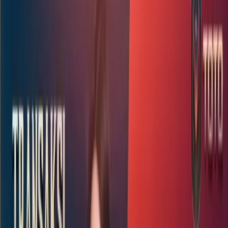
online
online
online
online
online
online