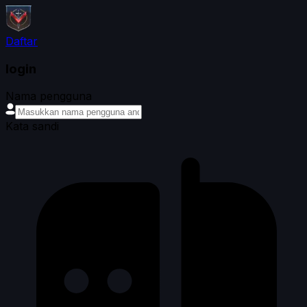
Daftar
login
Nama pengguna
Kata sandi