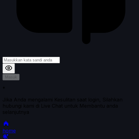
Masuk
*
Jika Anda mengalami Kesulitan saat login, Silahkan
hubungi kami di Live Chat untuk Membantu anda
selanjutnya
home