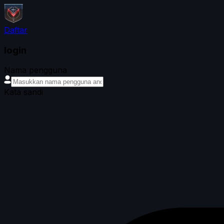
Daftar
login
Nama pengguna
Kata sandi