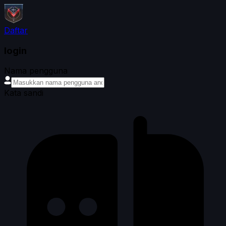
Daftar
login
Nama pengguna
Kata sandi