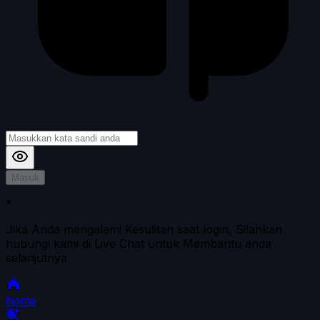
Masuk
*
Jika Anda mengalami Kesulitan saat login, Silahkan
hubungi kami di Live Chat untuk Membantu anda
selanjutnya
home