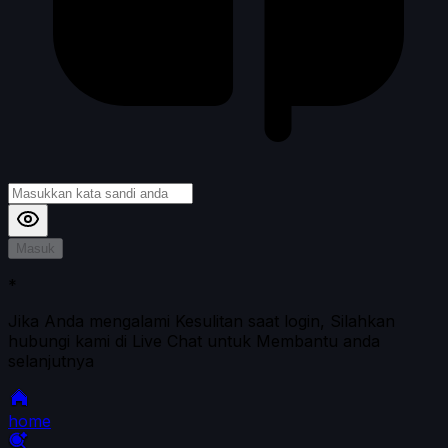
Masuk
*
Jika Anda mengalami Kesulitan saat login, Silahkan
hubungi kami di Live Chat untuk Membantu anda
selanjutnya
home