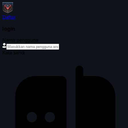
Daftar
login
Nama pengguna
Kata sandi