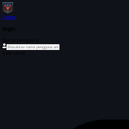
Daftar
login
Nama pengguna
Kata sandi