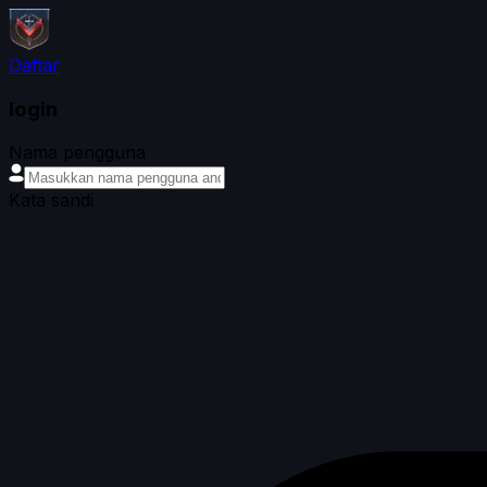
Daftar
login
Nama pengguna
Kata sandi