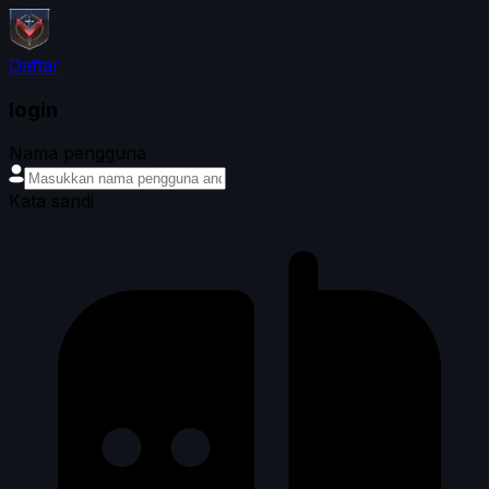
Daftar
login
Nama pengguna
Kata sandi