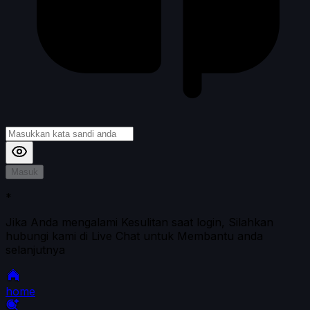
Masuk
*
Jika Anda mengalami Kesulitan saat login, Silahkan
hubungi kami di Live Chat untuk Membantu anda
selanjutnya
home