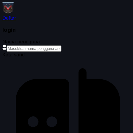
Daftar
login
Nama pengguna
Kata sandi