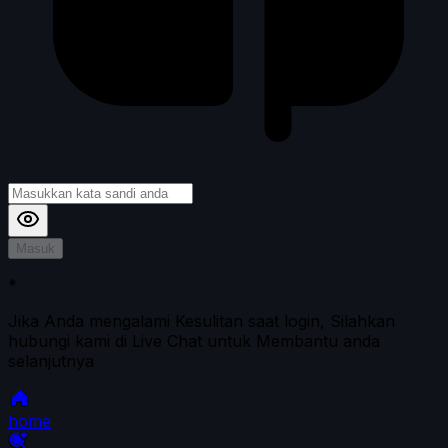
Masuk
*
Jika Anda mengalami Kesulitan saat login, Silahkan
hubungi kami di Live Chat untuk Membantu anda
selanjutnya
home