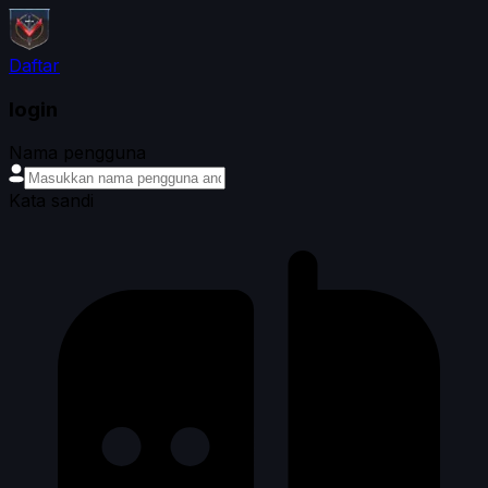
Daftar
login
Nama pengguna
Kata sandi