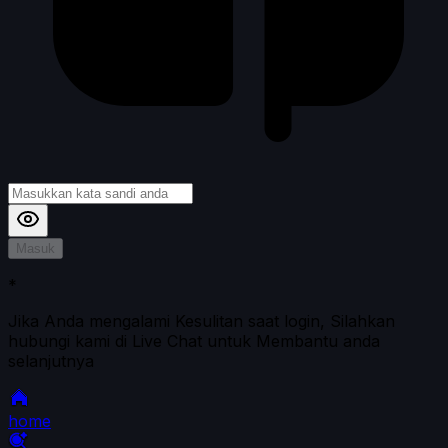
Masuk
*
Jika Anda mengalami Kesulitan saat login, Silahkan
hubungi kami di Live Chat untuk Membantu anda
selanjutnya
home