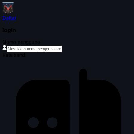
Daftar
login
Nama pengguna
Kata sandi