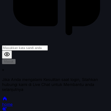
Masuk
*
Jika Anda mengalami Kesulitan saat login, Silahkan
hubungi kami di Live Chat untuk Membantu anda
selanjutnya
home