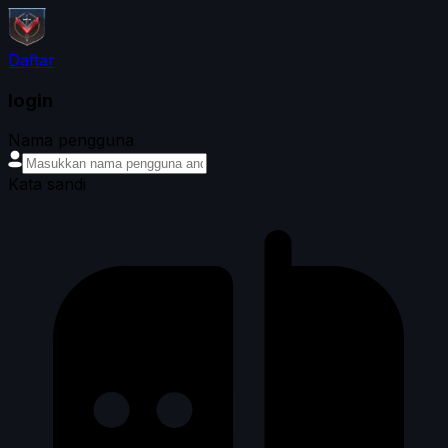
Daftar
login
Nama pengguna
Kata sandi