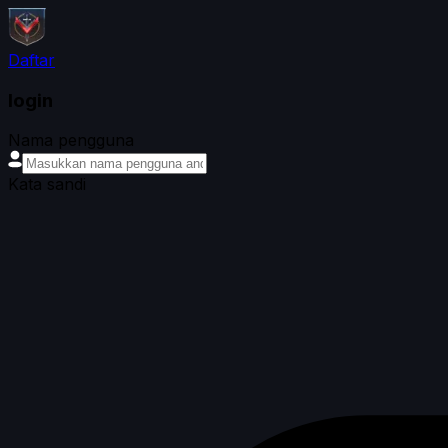
Daftar
login
Nama pengguna
Kata sandi