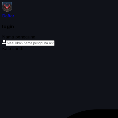
Daftar
login
Nama pengguna
Kata sandi