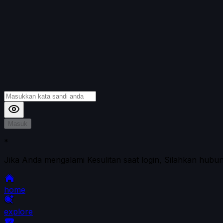
Masuk
*
Jika Anda mengalami Kesulitan saat login, Silahkan hubu
home
explore