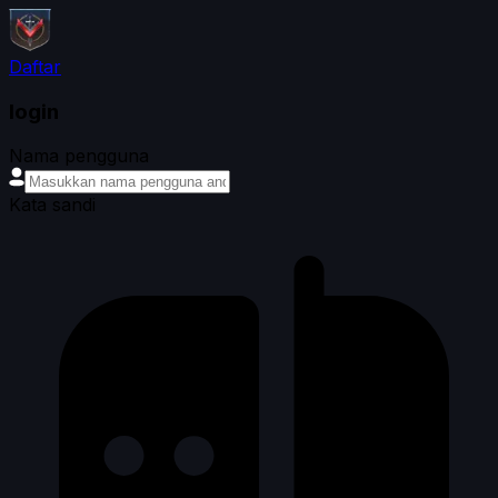
Daftar
login
Nama pengguna
Kata sandi