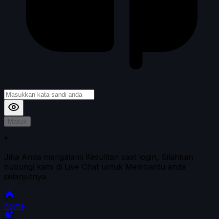
Masuk
*
Jika Anda mengalami Kesulitan saat login, Silahkan
hubungi kami di Live Chat untuk Membantu anda
selanjutnya
home