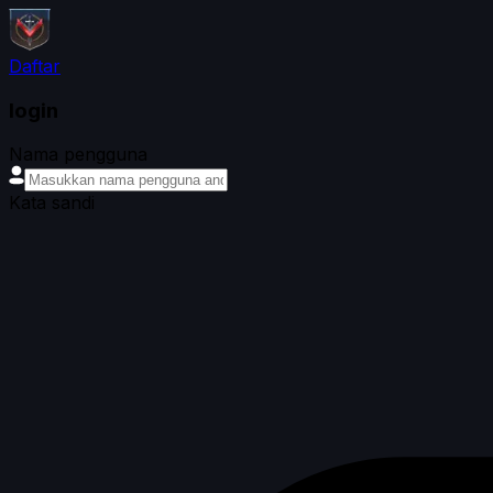
Daftar
login
Nama pengguna
Kata sandi