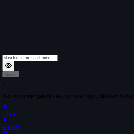
Masuk
*
Jika Anda mengalami Kesulitan saat login, Silahkan hubu
home
explore